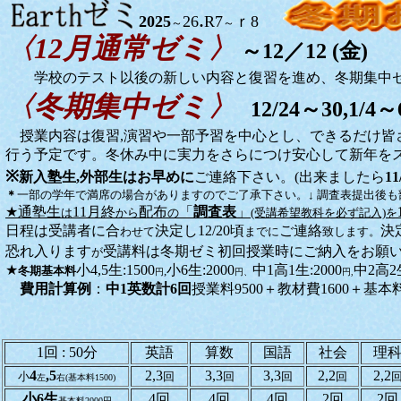
.
2025
26
R7
ｒ8
～
～
〈12月通常ゼミ〉
～12／12 (金)
学校のテスト以後の新しい内容と復習を進め、冬期集中ゼ
〈冬期集中ゼミ〉
12/24～30,1
授業内容は復習,演習や一部予習を中心とし、できるだけ皆
行う予定です。冬休み中に実力をさらにつけ安心して新年を
※
新入塾生,外部生はお早めに
ご連絡下さい。(出来ましたら
11
＊
一部の学年で満席の場合がありますのでご了承下さい。↓ 調査表提出後も
★通塾生
11月終
配布
「
調査表
」
は
から
の
(受講希望教科を必ず記入)を
日程は受講者に合
決定し12/20頃
ご連絡
決
わせて
までに
致します。
恐れ入ります
受講料は冬期ゼミ初回授業時にご納入をお願
が
★
小4,5生:1500
小6生:2000
中1高1生:2000
中2高2生
冬期基本料
,
円
円、
円,
費用計算例
：
中1英数計6回
授業料9500＋教材費1600＋基本料
1回 : 50分
英語
算数
国語
社会
理
4
,5
2,3
3,3
3,3
2,2
2,2
小
回
回
回
回
左
右(基本料1500)
小6生
4回
4回
4回
2回
2回
基本料2000円