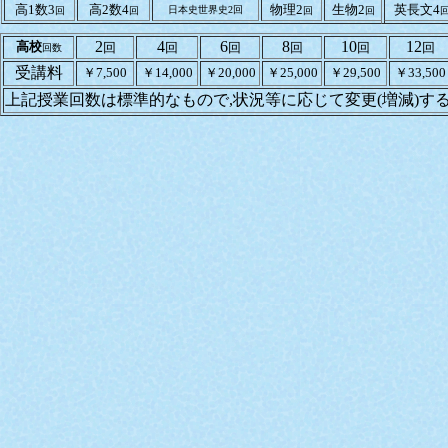
高1数3
高2数4
物理2
生物2
英長文4
日本史世界史2回
回
回
回
回
2
4
6
8
10
12
高校
回
回
回
回
回
回
回数
受講料
￥7,500
￥14,000
￥20,000
￥25,000
￥29,500
￥33,500
上記授業回数は標準的なもので,状況等に応じて変更(増減)す