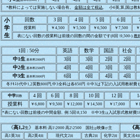
*教科によっては実施しない場合有。
金額は全て税込
小6英,算,国は教
。
回数
3 回
4 回
5 回
6 回
小
学
授業料
￥4,500
￥5,500
￥6,500
￥7,500
￥
生
表にない回数の授業料は前後の回数の間の金額です(8回 \9,500-)
教
1回 : 50分
英語
数学
国語
社会
中1生
3回
3回
2回
2回
基本料2000円
中2生
4回
4回
3回
3回
基本料2500円
中3生
6回
6回
4回
4回
基本料3000円
冬ﾃｷｽﾄ代中1,2英数800円,中3全科は各850円 ※中3は下記の入試用教
4 回
6 回
8 回
10 回
12 回
1
中学
回数
授業料
￥6,800
￥9,500
￥12,000
￥14,500
￥17,000
￥1
*表にない回数は前後の中間金額
例:5回\8,150 ※中3生
入試形式教材費1科
。
は
《
高1,2
》
《高
生
基本料:高1\2000 高2\2500 国社
映像
主
は
が
高1英3
高2英4
現代文2
古典2
化学2
英文法4
回
回
回
回
回