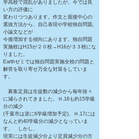
学高校で混乱がありましたが、今では良
い方の評価に
変わりつつあります。作文と面接中心の
選抜方法から、自己表現や学校独自問題,
小論文などが
今後増加する傾向にあります。独自問題
実施校はH15が２０校→H16が３３校にな
りました。
Earthゼミでは独自問題実施全校の問題と
解答を取り寄せ万全な対策をしていま
す。
募集定員は生徒数の減少から毎年徐々
に減らされてきました。Ｈ.16も約15学級
分の減少
(千葉市は逆に6学級増加予定)、Ｈ.17には
なんと約40学級分の減少となっていま
す。 しかし、
現実には生徒減少分より定員減少分の方