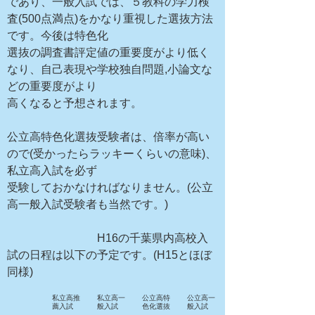
であり、一般入試では、５教科の学力検
査(500点満点)をかなり重視した選抜方法
です。今後は特色化
選抜の調査書評定値の重要度がより低く
なり、自己表現や学校独自問題,小論文な
どの重要度がより
高くなると予想されます。
公立高特色化選抜受験者は、倍率が高い
ので(受かったらラッキーくらいの意味)、
私立高入試を必ず
受験しておかなければなりません。(公立
高一般入試受験者も当然です。)
H16の千葉県内高校入
試の日程は以下の予定です。(H15とほぼ
同様)
私立高推
私立高一
公立高特
公立高一
薦入試
般入試
色化選抜
般入試