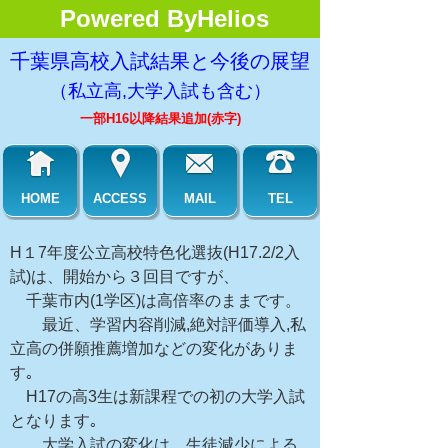
Powered ByHelios
千葉県高校入試結果と今後の展望
（私立高,大学入試も含む）
一部H16以降結果追加(赤字)
HOME
ACCESS
MAIL
TEL
H１7年度公立高校特色化選抜(H17.2/2入
試)は、開始から３回目ですが、
千葉市内(1学区)は高倍率のままです。
最近、学習内容削減,絶対評価導入,私
立高の併願推薦増加などの変化がありま
す｡
H17の高3生は新課程での初の大学入試
となります｡
大学入試の変化は、生徒減少による