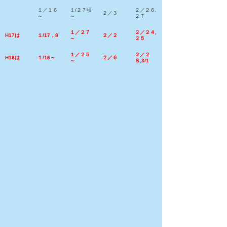
１／１６
１/２７頃
２／２６,
２／３
～
～
２７
１／２７
２／２４,
H17は
１/17，8
２／２
～
２５
１／２５
２／２
H18は
１/16～
２／６
～
８,3/1
公立高一般入試の５教科学力検査
の平均点推移
(100×5=500点満点)
年度/
平均点変化の主な
国語
社会
数学
理科
英語
5科計
教科
原因
5教科学力検査を２
日間から１日だけ
に
H１３
68.8
72.6
60.8
64.0
68.6
334.7
変更し生徒の負担
を考慮しすぎて上
昇。
昨年度が易しすぎ
たため、少し難し
H１４
75.1
60.2
54.8
65.8
60.2
316.2
い
内容となり低下。
新指導要領の易し
い教科書になった
H１５
60.9
56.9
57.2
61.7
53.4
290.2
ため、
深入りした問題に