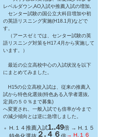
レベルダウン,AO入試や推薦入試の増加,
センター試験の国公立大科目増加や初
の英語リスニング実施(H18.1月)などで
す。
（アースゼミでは、センター試験の英
語リスニング対策をH17.4月から実施して
います。）
最近の公立高校中心の入試状況を以下
にまとめてみました。
H15の公立高校入試は、従来の推薦入
試から特色化選抜(特色ある入学者選抜,
定員の５０％まで募集)
へ変更され、一般入試でも倍率が今まで
の減少傾向とは逆に急増しました。
1..49
H.１４推薦入試
倍 → H.１５
２.４６
→ H.１６
特色化選抜
倍