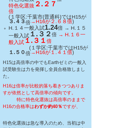
２.２７
特色化選抜
倍
(１学区:千葉市(普通科)ではH15が
３.４３
→H16が２.６８倍
)
倍
1.24
H.１４一般入試
倍 → H.１５
１.３２
倍
→ H.１６一
一般入試
１.３１
倍
般入試
(１学区:千葉市ではH15が
１.５０
→H16が１.４１倍
)
倍
H15は高倍率の中でもEarthゼミの一般入
試受験生は力を発揮し全員合格致しまし
た。
H16は倍率が比較的落ち着きつつありま
すが依然として高倍率の傾向です。
特に特色化選抜は高倍率のままで
H16の合格率は
わずか約40％
ですが、
特色化選抜は急な導入のため、当初は中