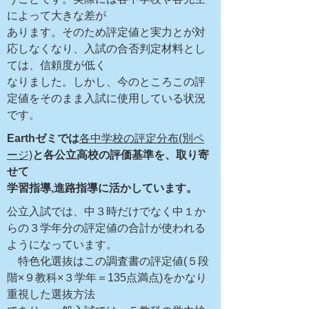
によって大きな差が
あります。そのため評定値と実力とが対
応しなくなり、入試の合否判定材料とし
ては、信頼度が低く
なりました。しかし、今のところこの評
定値をそのまま入試に使用している状況
です。
Earthゼミでは
各中学校の評定分布
(別ペ
ージ)
と各公立高校の評価基準を、取り寄
せて
学習指導,進路指導に活かしています。
公立入試では、中３時だけでなく中１か
らの３学年分の評定値の合計が使われる
ようになっています。
特色化選抜はこの調査書の評定値(５段
階×９教科×３学年＝135点満点)をかなり
重視した選抜方法