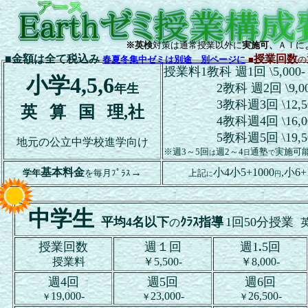
※英検
対策は通常授業以外に
実施可、
ＡＩに
■金額は全て税込み
授業回数
春夏冬集中ゼミは別途 別ページに
■
の
授業料1教科 週1回 \5,000-
小学4,5,6
2教科 週2回 \9,00
年生
3教科週3回 \12,50
英
算
国
理
,社
4教科週4回 \16,00
5教科週5回 \19,50
地元の公立中学校進学向け
※週3～5回
週2～4
通塾
実施可
は
日
で
基本料金
→
小4小5+1000
,小6+
学年
を毎月ﾌﾟﾗｽ
上記
に
円
中学生
平均4名以下
ｸﾗｽ指導
1回50分授業
の
授業回数
週１回
週1
.
5回
授業料
￥5,500-
￥8,000-
週4回
週5回
週6回
19,000-
23,000-
26,500-
￥
￥
￥