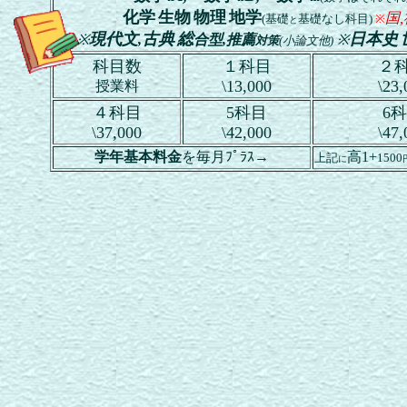
化学
生物
物理
地学
国,
(基礎
基礎なし科目)
※
と
現代文
古典
総
日本史
※
,
合型,推薦
※
対策
(小論文他)
科目数
１科目
２
\13,000
\23,
授業料
４科目
5科目
6
\37,000
\42,000
\47,
学年基本料金
を毎月ﾌﾟﾗｽ→
高1+
上記
1500
に