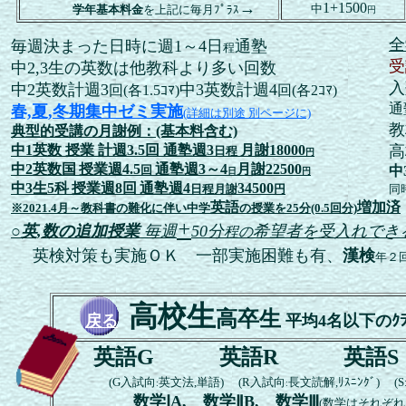
→
1+1500
中
学年基本料金
を上記に毎月ﾌﾟﾗｽ
円
全
毎週決まった日時に週1～4日
通塾
程
受
中2,3生の英数は他教科より多い回数
入
中2英数計週3
中3英数計週4
回(各1.5ｺﾏ)
回(各2ｺﾏ)
通
春,夏,冬期集中ゼミ実施
(詳細は別途 別ページに)
教
典型的受講の月謝例：(基本料含む)
中1英数 授業 計週3.5回 通塾週3
月謝18000
高
日程
円
中2英数国
授業週4.5
通塾週3～4
月謝22500
回
中
日
円
中3生5科
授業週8回
通塾週4
34500
日程
月謝
円
同
英語
増加済
※2021.4月～教科書の難化に伴い中学
の授業を25分(0.5回分)
+
○英,数の追加授業
毎週
50分
希望者
を受入れできる
程の
英検対策も実施ＯＫ
一部実施困難も有、
漢検
年２
高校生
高卒生
戻る
平均4名以下の
ｸ
英語G
英語R
英語S
(G入試向
英文法,単語) (R入試向
長文読解,ﾘｽﾆﾝｸﾞ) 
:
:
数学ⅠA, 数学ⅡB, 数学Ⅲ
(数学はそれぞ